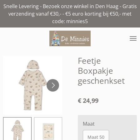
Snelle Levering - Bezoek onze winkel in Den Haag - Gratis
Ga
verzending vanaf €30,- - €5 euro korting bij €50,- met
direct
code: minnies5
naar
de
hoofdinhoud
Feetje
Boxpakje
geschenkset
€ 24,99
Maat
Maat 50