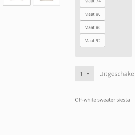
Maat 74
Maat 80
Maat 86
Maat 92
Uitgeschake
Off-white sweater siesta