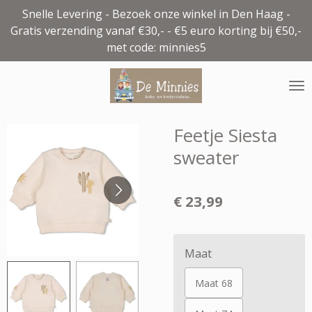
Snelle Levering - Bezoek onze winkel in Den Haag -
Ga
Gratis verzending vanaf €30,- - €5 euro korting bij €50,-
direct
met code: minnies5
naar
de
hoofdinhoud
Feetje Siesta
sweater
€ 23,99
Maat
Maat 68