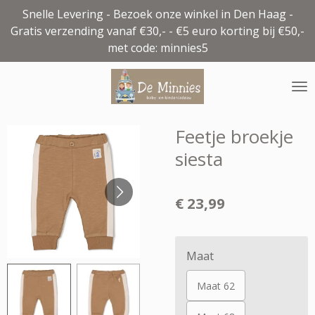
Snelle Levering - Bezoek onze winkel in Den Haag -
Ga
Gratis verzending vanaf €30,- - €5 euro korting bij €50,-
direct
met code: minnies5
naar
de
hoofdinhoud
Feetje broekje
siesta
€ 23,99
Maat
Maat 62