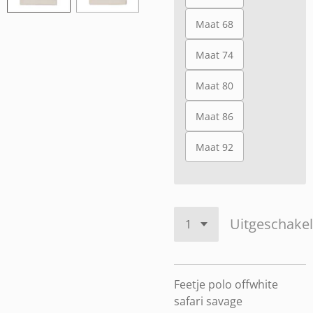
Maat 68
Maat 74
Maat 80
Maat 86
Maat 92
Uitgeschake
Feetje polo offwhite
safari savage