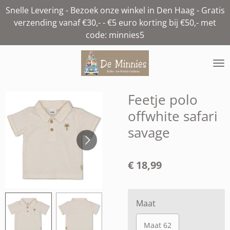
Snelle Levering - Bezoek onze winkel in Den Haag - Gratis
Ga
verzending vanaf €30,- - €5 euro korting bij €50,- met
direct
code: minnies5
naar
de
hoofdinhoud
Feetje polo
offwhite safari
savage
€ 18,99
Maat
Maat 62