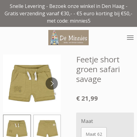
Snelle Levering - Bezoek onze winkel in Den Haag -
Ga
Gratis verzending vanaf €30,- - €5 euro korting bij €50,-
direct
met code: minnies5
naar
de
hoofdinhoud
Feetje short
groen safari
savage
€ 21,99
Maat
Maat 62