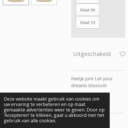
Maat 86
Maat 92
Uitgeschakeld
Feetje jurk Let your
dreams blossom
Deze website maakt gebruik van cookies om
uw ervaring te verbeteren en op maat
gemaakte advertenties weer te geven. Door op
‘Accepteren’ te klikken, gaat u akkoord met het
gebruik van alle cookies.
© 2025 - 2026 De Minnies