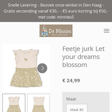
Snelle Levering - Bezoek onze winkel in Den Haag -
Ga
Gratis verzending vanaf €30,- - €5 euro korting bij €50,-
direct
met code: minnies5
naar
de
hoofdinhoud
Feetje jurk Let
your dreams
blossom
€ 24,99
Maat
Maat 80