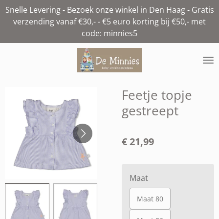
Snelle Levering - Bezoek onze winkel in Den Haag - Gratis
Ga
verzending vanaf €30,- - €5 euro korting bij €50,- met
direct
code: minnies5
naar
de
hoofdinhoud
Feetje topje
gestreept
€ 21,99
Maat
Maat 80